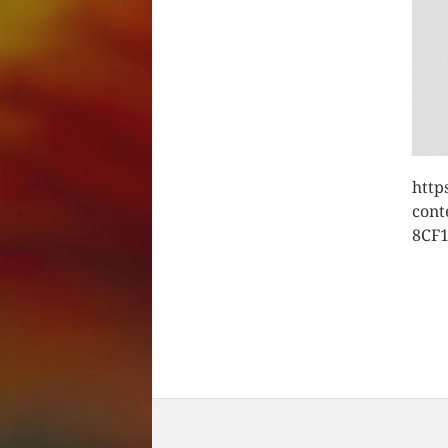
http
cont
8CF1