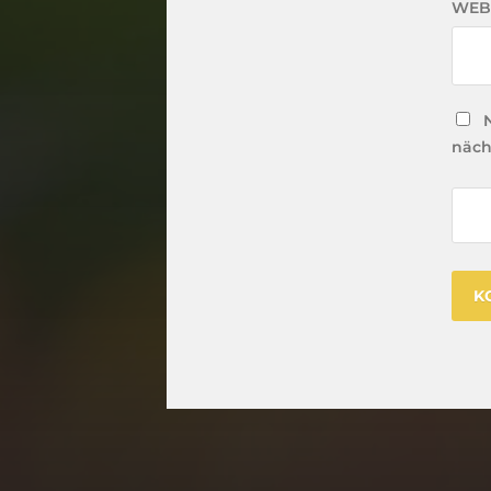
WEB
näch